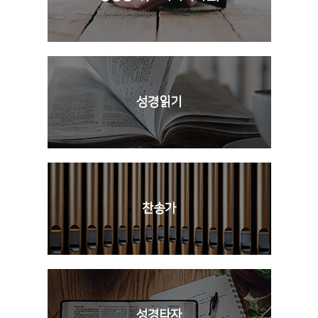
성경읽기
찬송가
성경타자