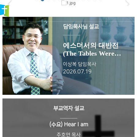
담임목사님 설교
에스더서의 대반전
(The Tables Were
Turned!)
이상복 담임목사
2026.07.19
부교역자 설교
(수요) Hear I am
주호연 목사