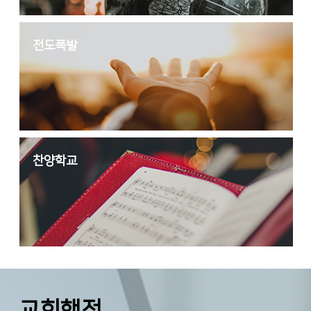
전도폭발
찬양학교
교회행정