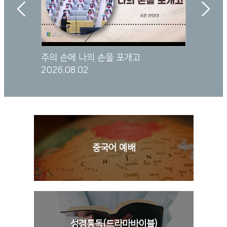
주의 손에 나의 손을 포개고
살든지 죽
2026.08.02
2026.08.
중국어 예배
성경통독(드라마바이블)