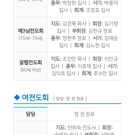
총무:
박창완 집사 |
서기:
박용덕
집사 |
회계:
조정효 집사
지도:
김경묵 목사 |
회장:
김기향
제3남전도회
집사 |
부회장:
김한규 장로
총무:
정현주 장로 |
서기:
김재승
(70세~79세)
집사 |
회계:
김노현 집사
지도:
조진만 목사 |
회장:
이인규
갈렙전도회
집사 |
총무:
이호재 집사 |
서기:
(80세 이상)
김익호 집사 |
회계:
주수만 집사
◆ 여전도회
[ 담당: 정 권 장로 ]
담당
정 권 장로
지도:
안희숙 전도사 |
회장: