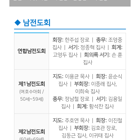
◆ 남전도회
회장:
한주섭 장로 |
총무:
조영중
집사 |
서기:
정종혁 집사 |
회계:
연합남전도회
고영두 집사 |
회의록 서기:
손 훈
집사
지도:
이용균 목사 |
회장:
윤순식
제1남전도회
집사 |
부회장:
이종래 집사,
이희숙 집사
(여호수아회 /
총무:
정남철 장로 |
서기:
김용일
50세~59세)
집사 |
회계:
황석찬 집사
지도:
주호연 목사 |
회장:
이진철
집사 |
부회장:
김호관 장로,
제2남전도회
김동근 집사, 이귀태 집사
(60세~69세)