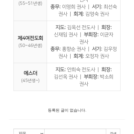
(55~51년생)
총무:
이영희 권사 |
서기:
최선숙
권사 |
회계:
김영숙 권사
지도:
김옥선 전도사 |
회장:
신재임 권사 |
부회장:
이균자
제4여전도회
권사
(50~46년생)
총무:
홍향순 권사 |
서기:
김우정
권사 |
회계:
오정자 권사
지도:
안희숙 전도사 |
회장:
에스더
김선옥 권사 |
부회장:
박소희
(45년생~)
권사
등록된 글이 없습니다.
검색